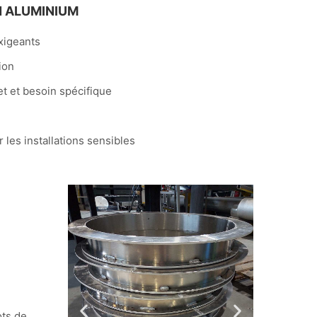
N ALUMINIUM
xigeants
tion
et et besoin spécifique
r les installations sensibles
ots de