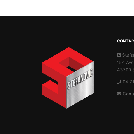
CONTA
Stefa
154 Ave
43700 S
04 71
Conta