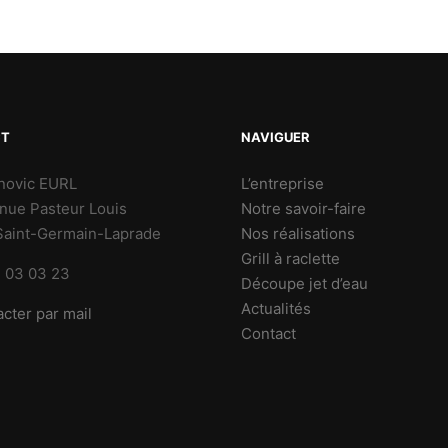
CT
NAVIGUER
novic EURL
L’entreprise
nue Pasteur Louis
Notre savoir-faire
aint-Germain-Laprade
Nos réalisations
Grill à raclette
 03 03 23
Découpe jet d’eau
Actualités
cter par mail
Contact