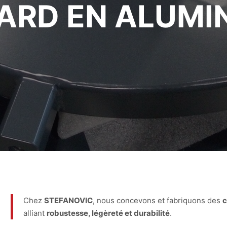
ARD EN ALUMI
Chez
STEFANOVIC
, nous concevons et fabriquons des
c
alliant
robustesse, légèreté et durabilité
.