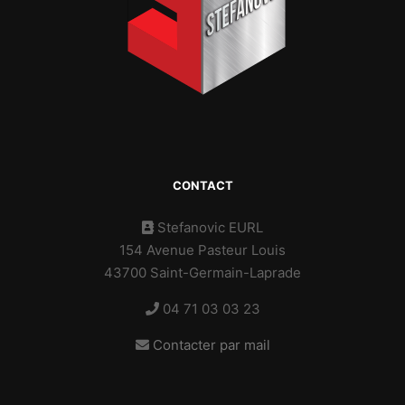
CONTACT
Stefanovic EURL
154 Avenue Pasteur Louis
43700 Saint-Germain-Laprade
04 71 03 03 23
Contacter par mail